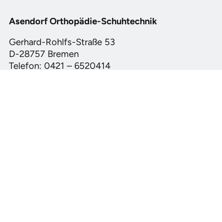
Asendorf Orthopädie-Schuhtechnik
Gerhard-Rohlfs-Straße 53
D-28757 Bremen
Telefon: 0421 – 6520414
Fax: 0421 – 6520416
Beratungstermin vereinbaren
Anfahrt mit Google
Rechtliches
Impressum
Datenschutzerklärung